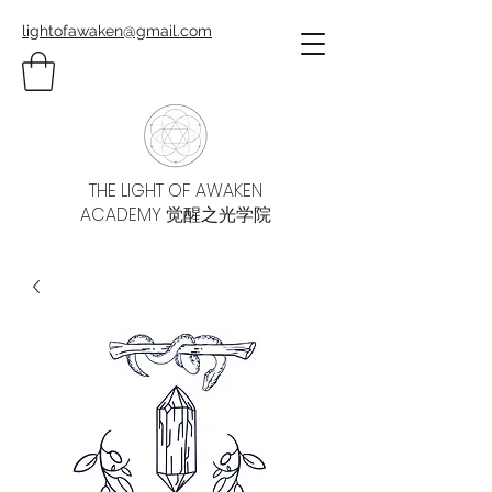
lightofawaken@gmail.com
THE LIGHT OF AWAKEN
ACADEMY 觉醒之光学院