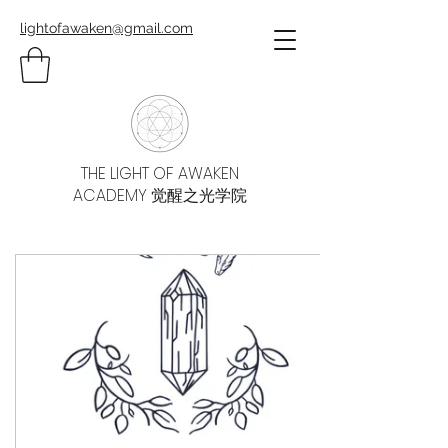
lightofawaken@gmail.com
THE LIGHT OF AWAKEN
ACADEMY 觉醒之光学院