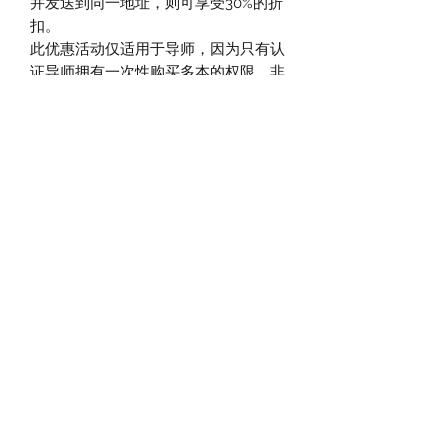
并发送到同一地址，则可享受30%的折
扣。
此优惠活动仅适用于导师，因为只有认
证导师拥有一次性购买多本的权限。非
常适合教师和学生！
一周之内发货
注意，简体中文实体书籍无法从官网购
买。你目前可以从官网购买的包括所有
语言的电子版书籍以及纸质版英文书
籍，对于官方其他语言的纸质书籍则授
权给翻译者代理出售。只有翻译者本人
才有权出售对应语言的纸质版手册。