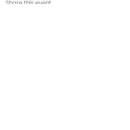
Share this event
THE LIGHT OF AWAKEN ACADEMY
觉醒之光学院
​订阅表单
EMAIL
NAME